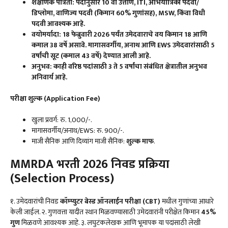
शैक्षणिक पात्रता: पदांनुसार
10 वी उत्तीर्ण, ITI, अभियांत्रिकी पदवी/
डिप्लोमा, वाणिज्य पदवी (किमान 60% गुणांसह), MSW, किंवा विधी
पदवी आवश्यक आहे.
वयोमर्यादा:
18 फेब्रुवारी 2026 पर्यंत उमेदवाराचे वय किमान 18 आणि
कमाल 38 वर्षे असावे. मागासवर्गीय, अनाथ आणि EWS उमेदवारांसाठी 5
वर्षांची सूट (कमाल 43 वर्षे) देण्यात आली आहे.
अनुभव: काही वरिष्ठ पदांसाठी
3 ते 5 वर्षांचा संबंधित क्षेत्रातील अनुभव
अनिवार्य आहे.
परीक्षा शुल्क (
Application Fee)
खुला प्रवर्ग: रु. 1,000/-.
मागासवर्गीय/अनाथ/EWS: रु. 900/-.
माजी सैनिक आणि दिव्यांग माजी सैनिक:
शुल्क माफ
.
MMRDA भरती 2026 निवड प्रक्रिया
(Selection Process)
१. उमेदवारांची निवड
कॉम्प्युटर बेस्ड ऑनलाईन परीक्षा (
CBT)
मधील गुणांच्या आधारे
केली जाईल. २. गुणवत्ता यादीत स्थान मिळवण्यासाठी उमेदवारांनी परीक्षेत किमान
45%
गुण
मिळवणे आवश्यक आहे. ३. लघुटंकलेखक आणि भूमापक या पदांसाठी लेखी