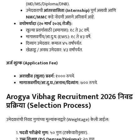
(MD/MS/Diploma/DNB).
उमेदवाराची
आंतरवासिता (
Internship)
पूर्ण असावी आणि
NMC/MMC
कडे नोंदणी असणे अनिवार्य आहे.
वयोमर्यादा (२० मार्च २०२६ रोजी):
खुल्या प्रवर्गासाठी (अमागास): १८ ते ३८ वर्षे.
मागासवर्गीय/आ.दु.घ. (EWS): १८ ते ४३ वर्षे.
दिव्यांग उमेदवार: कमाल ४५ वर्षांपर्यंत.
खेळाडू / अनाथ उमेदवार: ४३ वर्षांपर्यंत.
अर्ज शुल्क (
Application Fee)
अराखीव (खुला) प्रवर्ग:
१००० रुपये.
मागासवर्गीय/आ.दु.घ./अनाथ/दिव्यांग:
७०० रुपये.
Arogya Vibhag Recruitment 2026 निवड
प्रक्रिया (Selection Process)
उमेदवारांची निवड गुणांच्या मूल्यांकनाद्वारे (Weightage) केली जाईल:
पदवी परीक्षेचे गुण:
५० गुण (टक्केवारीनुसार).
उच्च शिक्षण (
PG Degree/Diploma):
२० गुण.