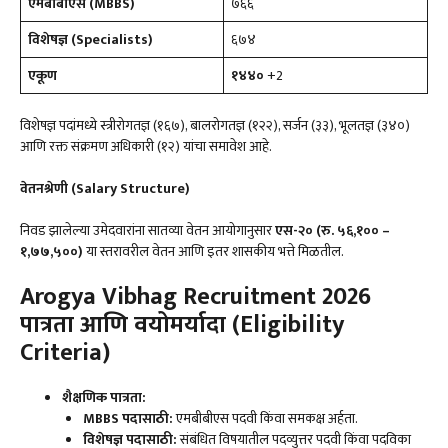
एमबीबीएस (
MBBS)
७६६
विशेषज्ञ (
Specialists)
६७४
एकूण
१४४०
+2
विशेषज्ञ पदांमध्ये स्त्रीरोगतज्ञ (१६७), बालरोगतज्ञ (१२२), सर्जन (३३), भूलतज्ञ (३४०)
आणि रक्त संक्रमण अधिकारी (१२) यांचा समावेश आहे.
वेतनश्रेणी (
Salary Structure)
निवड झालेल्या उमेदवारांना सातव्या वेतन आयोगानुसार
एस-२० (रु. ५६
,
१०० –
१
,
७७
,
५००)
या स्तरावरील वेतन आणि इतर शासकीय भत्ते मिळतील.
Arogya Vibhag Recruitment 2026
पात्रता आणि वयोमर्यादा (
Eligibility
Criteria)
शैक्षणिक पात्रता:
MBBS
पदासाठी:
एमबीबीएस पदवी किंवा समकक्ष अर्हता.
विशेषज्ञ पदासाठी:
संबंधित विषयातील पदव्युत्तर पदवी किंवा पदविका