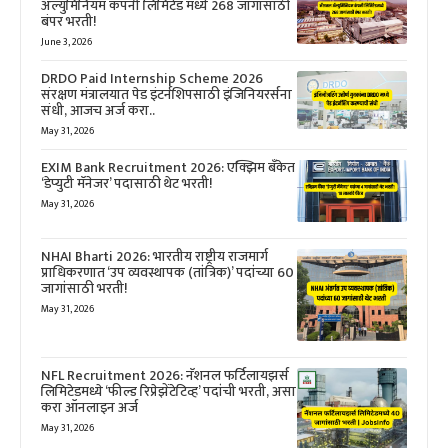
ॲल्युमिनियम कंपनी लिमिटेड मध्ये 268 जागांसाठी
बंपर भरती!
June 3, 2026
DRDO Paid Internship Scheme 2026
संरक्षण मंत्रालयात पेड इंटर्नशिपसाठी इंजिनियरर्सना
संधी, आजच अर्ज करा..
May 31, 2026
EXIM Bank Recruitment 2026: एक्झिम बँकेत
‘डेप्युटी मॅनेजर’ पदासाठी थेट भरती!
May 31, 2026
NHAI Bharti 2026: भारतीय राष्ट्रीय राजमार्ग
प्राधिकरणात ‘उप व्यवस्थापक (तांत्रिक)’ पदांच्या 60
जागांसाठी भरती!
May 31, 2026
NFL Recruitment 2026: नॅशनल फर्टिलायझर्स
लिमिटेडमध्ये ‘फील्ड रिप्रेझेंटेटिव्ह’ पदांची भरती, असा
करा ऑनलाइन अर्ज
May 31, 2026