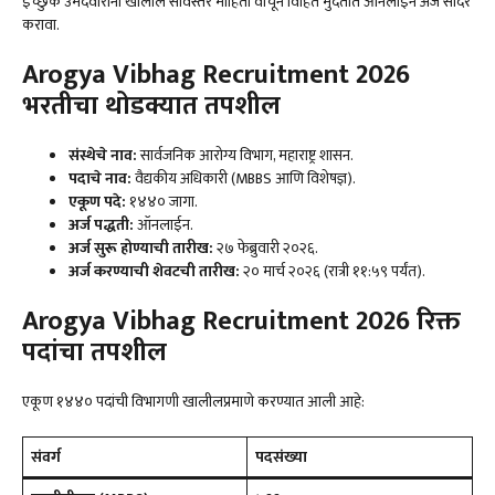
इच्छुक उमेदवारांनी खालील सविस्तर माहिती वाचून विहित मुदतीत ऑनलाईन अर्ज सादर
करावा.
Arogya Vibhag Recruitment 2026
भरतीचा थोडक्यात तपशील
संस्थेचे नाव:
सार्वजनिक आरोग्य विभाग, महाराष्ट्र शासन.
पदाचे नाव:
वैद्यकीय अधिकारी (MBBS आणि विशेषज्ञ).
एकूण पदे:
१४४० जागा.
अर्ज पद्धती:
ऑनलाईन.
अर्ज सुरू होण्याची तारीख:
२७ फेब्रुवारी २०२६.
अर्ज करण्याची शेवटची तारीख:
२० मार्च २०२६ (रात्री ११:५९ पर्यंत).
Arogya Vibhag Recruitment 2026
रिक्त
पदांचा तपशील
एकूण १४४० पदांची विभागणी खालीलप्रमाणे करण्यात आली आहे:
संवर्ग
पदसंख्या