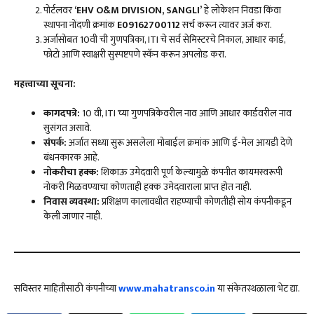
पोर्टलवर
‘EHV O&M DIVISION, SANGLI’
हे लोकेशन निवडा किंवा
स्थापना नोंदणी क्रमांक
E09162700112
सर्च करून त्यावर अर्ज करा.
अर्जासोबत 10वी ची गुणपत्रिका, ITI चे सर्व सेमिस्टरचे निकाल, आधार कार्ड,
फोटो आणि स्वाक्षरी सुस्पष्टपणे स्कॅन करून अपलोड करा.
महत्त्वाच्या सूचना:
कागदपत्रे:
10 वी, ITI च्या गुणपत्रिकेवरील नाव आणि आधार कार्डवरील नाव
सुसंगत असावे.
संपर्क:
अर्जात सध्या सुरू असलेला मोबाईल क्रमांक आणि ई-मेल आयडी देणे
बंधनकारक आहे.
नोकरीचा हक्क:
शिकाऊ उमेदवारी पूर्ण केल्यामुळे कंपनीत कायमस्वरूपी
नोकरी मिळवण्याचा कोणताही हक्क उमेदवाराला प्राप्त होत नाही.
निवास व्यवस्था:
प्रशिक्षण कालावधीत राहण्याची कोणतीही सोय कंपनीकडून
केली जाणार नाही.
सविस्तर माहितीसाठी कंपनीच्या
www.mahatransco.in
या संकेतस्थळाला भेट द्या.