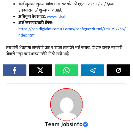
अर्ज शुल्क:
खुल्या आणि OBC प्रवर्गासाठी ₹११८०, तर SC/ST/दिव्यांग
उमेदवारांसाठी शुल्क माफ आहे.
अधिकृत वेबसाइट:
www.nclcil.in
.
अर्ज करण्यासाठी लिंक
:
https://cdn.digialm.com/EForms/configuredHtml/1258/97756/I
ndex.html
तरुणांनी शेवटच्या तारखेची वाट न पाहता तातडीने अर्ज करावा. ही एक उत्कृष्ट सरकारी
नोकरी असून करिअरच्या दृष्टीने मोठी संधी आहे.
Team Jobsinfo