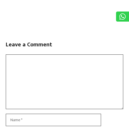
Leave a Comment
Slide 3 of 6
Comment
Name