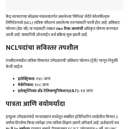
केंद्र सरकारच्या कोळसा मंत्रालयांतर्गत असलेल्या ‘मिनिरत्न’ नॉर्दर्न कोलफील्ड्स
लिमिटेडमध्ये (NCL) तांत्रिक कौशल्य असलेल्या तरुणांसाठी भरती होत आहे. असिस्टंट
फोरमन (ग्रेड-सी) या पदासाठी तब्बल
२७०
रिक्त
जागांची
अधिकृत घोषणा करण्यात
आली आहे. यासाठीची ऑनलाईन अर्ज प्रक्रिया सुरू झाली आहे.
NCLपदांचा सविस्तर तपशील
एनसीएलमधील तांत्रिक विभागांत उमेदवाराची ‘असिस्टंट फोरमन (ट्रेनी)’ म्हणून नियुक्ती
केली जाईल:
इलेक्ट्रिकल
:
१४८ जागा
मेकॅनिकल
:
१०८ जागा
इलेक्ट्रॉनिक्स अँड टेलिकम्युनिकेशन(E&T):
१४ जागा
पात्रता आणि वयोमर्यादा
इच्छुक उमेदवारांकडे मान्यताप्राप्त संस्थेतून संबंधित इंजिनिअरिंग शाखेतील किमान ३
वर्षांचा डिप्लोमा किंवा त्यापेक्षा उच्च तांत्रिक शिक्षण असणे अनिवार्य आहे. अर्जदाराचे वय
१८
ते
३०
वर्षांच्या
दरम्यान असावे. नियमानुसार SC/ST उमेदवारांना ५ वर्षे, तर OBC