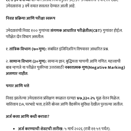
उमेदवारांना ३ वर्षे वयात सवलत देण्यात आली आहे.
निवड प्रक्रिया आणि परीक्षा स्वरूप
उमेदवारांची निवड १०० गुणांच्या
संगणक आधारित परीक्षेतील(CBT)
गुणांवर होईल.
परीक्षेत दोन विभाग असतील:
१.
तांत्रिक विभाग (७०गुण):
संबंधित इंजिनिअरिंग विषयावर आधारित प्रश्न.
२.
सामान्य विभाग (३०गुण):
सामान्य ज्ञान, बुद्धिमत्ता चाचणी आणि गणित. महत्त्वाची
बाब म्हणजे या परीक्षेत चुकीच्या उत्तरांसाठी
नकारात्मक गुण(Negative Marking)
असणार नाहीत
.
पगार
आणि
भत्ते
निवड झालेल्या उमेदवारांना प्रशिक्षण काळात दरमहा
४७
,
३३०
.
२५
मूळ वेतन मिळेल.
याशिवाय DA, घरभाडे भत्ता, हजेरी बोनस आणि वैद्यकीय सुविधा देखील पुरवल्या जातील.
अर्ज कसा आणि कधी करावा?
अर्ज करण्याची शेवटची तारीख:
५ मार्च २०२६ (रात्री ११:५९ पर्यंत).